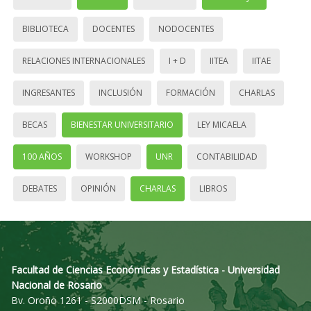
BIBLIOTECA
DOCENTES
NODOCENTES
RELACIONES INTERNACIONALES
I + D
IITEA
IITAE
INGRESANTES
INCLUSIÓN
FORMACIÓN
CHARLAS
BECAS
BIENESTAR UNIVERSITARIO
LEY MICAELA
100 AÑOS
WORKSHOP
UNR
CONTABILIDAD
DEBATES
OPINIÓN
CHARLAS
LIBROS
Facultad de Ciencias Económicas y Estadística - Universidad
Nacional de Rosario
Bv. Oroño 1261 - S2000DSM - Rosario