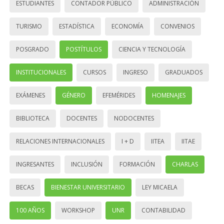
ESTUDIANTES
CONTADOR PÚBLICO
ADMINISTRACIÓN
TURISMO
ESTADÍSTICA
ECONOMÍA
CONVENIOS
POSGRADO
POSTÍTULOS
CIENCIA Y TECNOLOGÍA
INSTITUCIONALES
CURSOS
INGRESO
GRADUADOS
EXÁMENES
GÉNERO
EFEMÉRIDES
HOMENAJES
BIBLIOTECA
DOCENTES
NODOCENTES
RELACIONES INTERNACIONALES
I + D
IITEA
IITAE
INGRESANTES
INCLUSIÓN
FORMACIÓN
CHARLAS
BECAS
BIENESTAR UNIVERSITARIO
LEY MICAELA
100 AÑOS
WORKSHOP
UNR
CONTABILIDAD