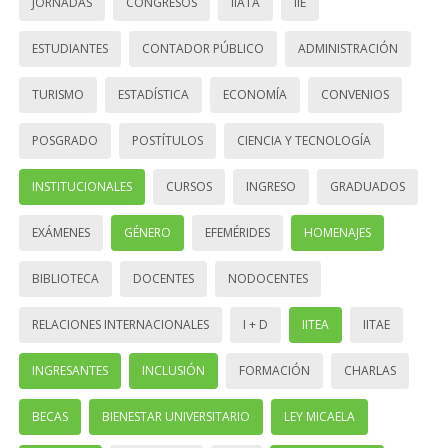
JORNADAS
CONGRESOS
IIATA
IIE
ESTUDIANTES
CONTADOR PÚBLICO
ADMINISTRACIÓN
TURISMO
ESTADÍSTICA
ECONOMÍA
CONVENIOS
POSGRADO
POSTÍTULOS
CIENCIA Y TECNOLOGÍA
INSTITUCIONALES
CURSOS
INGRESO
GRADUADOS
EXÁMENES
GÉNERO
EFEMÉRIDES
HOMENAJES
BIBLIOTECA
DOCENTES
NODOCENTES
RELACIONES INTERNACIONALES
I + D
IITEA
IITAE
INGRESANTES
INCLUSIÓN
FORMACIÓN
CHARLAS
BECAS
BIENESTAR UNIVERSITARIO
LEY MICAELA