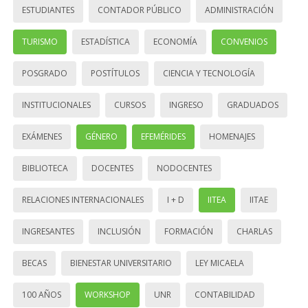
ESTUDIANTES
CONTADOR PÚBLICO
ADMINISTRACIÓN
TURISMO
ESTADÍSTICA
ECONOMÍA
CONVENIOS
POSGRADO
POSTÍTULOS
CIENCIA Y TECNOLOGÍA
INSTITUCIONALES
CURSOS
INGRESO
GRADUADOS
EXÁMENES
GÉNERO
EFEMÉRIDES
HOMENAJES
BIBLIOTECA
DOCENTES
NODOCENTES
RELACIONES INTERNACIONALES
I + D
IITEA
IITAE
INGRESANTES
INCLUSIÓN
FORMACIÓN
CHARLAS
BECAS
BIENESTAR UNIVERSITARIO
LEY MICAELA
100 AÑOS
WORKSHOP
UNR
CONTABILIDAD