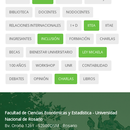
BIBLIOTECA
DOCENTES
NODOCENTES
RELACIONES INTERNACIONALES
I + D
IITEA
IITAE
INGRESANTES
INCLUSIÓN
FORMACIÓN
CHARLAS
BECAS
BIENESTAR UNIVERSITARIO
LEY MICAELA
100 AÑOS
WORKSHOP
UNR
CONTABILIDAD
DEBATES
OPINIÓN
CHARLAS
LIBROS
Facultad de Ciencias Económicas y Estadística - Universidad
Nacional de Rosario
Bv. Oroño 1261 - S2000DSM - Rosario