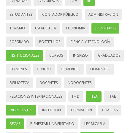
JORNADAS
CONGRESOS
IIATA
IIE
ESTUDIANTES
CONTADOR PÚBLICO
ADMINISTRACIÓN
TURISMO
ESTADÍSTICA
ECONOMÍA
CONVENIOS
POSGRADO
POSTÍTULOS
CIENCIA Y TECNOLOGÍA
INSTITUCIONALES
CURSOS
INGRESO
GRADUADOS
EXÁMENES
GÉNERO
EFEMÉRIDES
HOMENAJES
BIBLIOTECA
DOCENTES
NODOCENTES
RELACIONES INTERNACIONALES
I + D
IITEA
IITAE
INGRESANTES
INCLUSIÓN
FORMACIÓN
CHARLAS
BECAS
BIENESTAR UNIVERSITARIO
LEY MICAELA