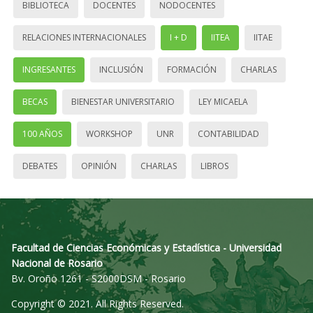
BIBLIOTECA
DOCENTES
NODOCENTES
RELACIONES INTERNACIONALES
I + D
IITEA
IITAE
INGRESANTES
INCLUSIÓN
FORMACIÓN
CHARLAS
BECAS
BIENESTAR UNIVERSITARIO
LEY MICAELA
100 AÑOS
WORKSHOP
UNR
CONTABILIDAD
DEBATES
OPINIÓN
CHARLAS
LIBROS
Facultad de Ciencias Económicas y Estadística - Universidad
Nacional de Rosario
Bv. Oroño 1261 - S2000DSM - Rosario
Copyright © 2021. All Rights Reserved.