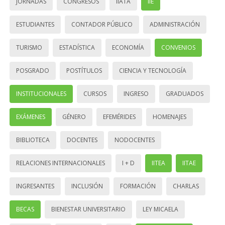
JORNADAS
CONGRESOS
IIATA
IIE
ESTUDIANTES
CONTADOR PÚBLICO
ADMINISTRACIÓN
TURISMO
ESTADÍSTICA
ECONOMÍA
CONVENIOS
POSGRADO
POSTÍTULOS
CIENCIA Y TECNOLOGÍA
INSTITUCIONALES
CURSOS
INGRESO
GRADUADOS
EXÁMENES
GÉNERO
EFEMÉRIDES
HOMENAJES
BIBLIOTECA
DOCENTES
NODOCENTES
RELACIONES INTERNACIONALES
I + D
IITEA
IITAE
INGRESANTES
INCLUSIÓN
FORMACIÓN
CHARLAS
BECAS
BIENESTAR UNIVERSITARIO
LEY MICAELA