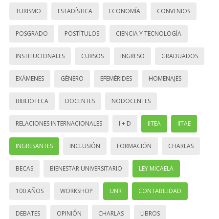
TURISMO
ESTADÍSTICA
ECONOMÍA
CONVENIOS
POSGRADO
POSTÍTULOS
CIENCIA Y TECNOLOGÍA
INSTITUCIONALES
CURSOS
INGRESO
GRADUADOS
EXÁMENES
GÉNERO
EFEMÉRIDES
HOMENAJES
BIBLIOTECA
DOCENTES
NODOCENTES
RELACIONES INTERNACIONALES
I + D
IITEA
IITAE
INGRESANTES
INCLUSIÓN
FORMACIÓN
CHARLAS
BECAS
BIENESTAR UNIVERSITARIO
LEY MICAELA
100 AÑOS
WORKSHOP
UNR
CONTABILIDAD
DEBATES
OPINIÓN
CHARLAS
LIBROS