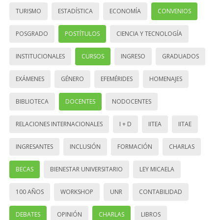
TURISMO
ESTADÍSTICA
ECONOMÍA
CONVENIOS
POSGRADO
POSTÍTULOS
CIENCIA Y TECNOLOGÍA
INSTITUCIONALES
CURSOS
INGRESO
GRADUADOS
EXÁMENES
GÉNERO
EFEMÉRIDES
HOMENAJES
BIBLIOTECA
DOCENTES
NODOCENTES
RELACIONES INTERNACIONALES
I + D
IITEA
IITAE
INGRESANTES
INCLUSIÓN
FORMACIÓN
CHARLAS
BECAS
BIENESTAR UNIVERSITARIO
LEY MICAELA
100 AÑOS
WORKSHOP
UNR
CONTABILIDAD
DEBATES
OPINIÓN
CHARLAS
LIBROS