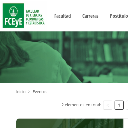
Facultad
Carreras
Postítulo
Inicio
>
Eventos
2 elementos en total:
1