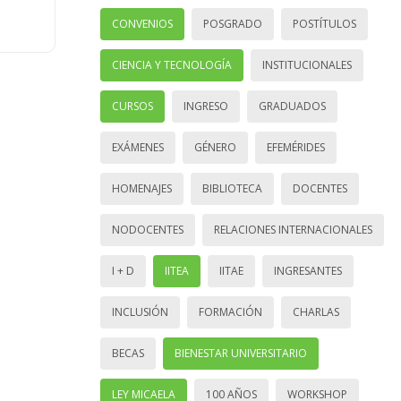
CONVENIOS
POSGRADO
POSTÍTULOS
CIENCIA Y TECNOLOGÍA
INSTITUCIONALES
CURSOS
INGRESO
GRADUADOS
EXÁMENES
GÉNERO
EFEMÉRIDES
HOMENAJES
BIBLIOTECA
DOCENTES
NODOCENTES
RELACIONES INTERNACIONALES
I + D
IITEA
IITAE
INGRESANTES
INCLUSIÓN
FORMACIÓN
CHARLAS
BECAS
BIENESTAR UNIVERSITARIO
LEY MICAELA
100 AÑOS
WORKSHOP