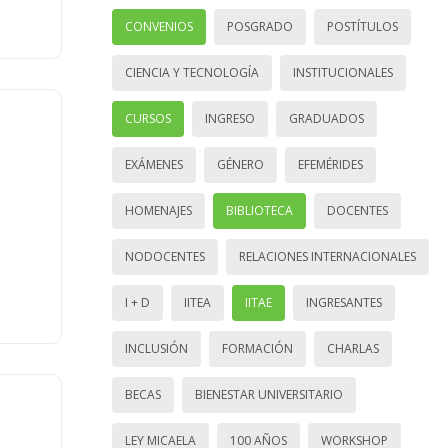
CONVENIOS
POSGRADO
POSTÍTULOS
CIENCIA Y TECNOLOGÍA
INSTITUCIONALES
CURSOS
INGRESO
GRADUADOS
EXÁMENES
GÉNERO
EFEMÉRIDES
HOMENAJES
BIBLIOTECA
DOCENTES
NODOCENTES
RELACIONES INTERNACIONALES
I + D
IITEA
IITAE
INGRESANTES
INCLUSIÓN
FORMACIÓN
CHARLAS
BECAS
BIENESTAR UNIVERSITARIO
LEY MICAELA
100 AÑOS
WORKSHOP