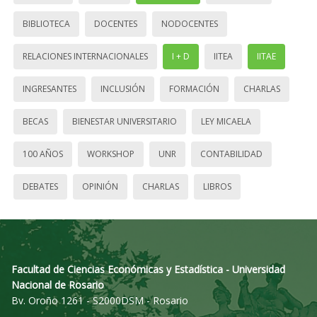
BIBLIOTECA
DOCENTES
NODOCENTES
RELACIONES INTERNACIONALES
I + D
IITEA
IITAE
INGRESANTES
INCLUSIÓN
FORMACIÓN
CHARLAS
BECAS
BIENESTAR UNIVERSITARIO
LEY MICAELA
100 AÑOS
WORKSHOP
UNR
CONTABILIDAD
DEBATES
OPINIÓN
CHARLAS
LIBROS
Facultad de Ciencias Económicas y Estadística - Universidad
Nacional de Rosario
Bv. Oroño 1261 - S2000DSM - Rosario