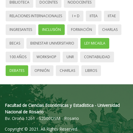
BIBLIOTECA
DOCENTES
NODOCENTES
RELACIONES INTERNACIONALES
I + D
IITEA
IITAE
INGRESANTES
INCLUSIÓN
FORMACIÓN
CHARLAS
BECAS
BIENESTAR UNIVERSITARIO
LEY MICAELA
100 AÑOS
WORKSHOP
UNR
CONTABILIDAD
DEBATES
OPINIÓN
CHARLAS
LIBROS
Facultad de Ciencias Económicas y Estadística - Universidad
Nacional de Rosario
Bv. Oroño 1261 - S2000DSM - Rosario
Copyright © 2021. All Rights Reserved.