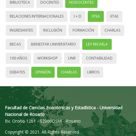
BIBLIOTECA
DOCENTES
NODOCENTES
RELACIONES INTERNACIONALES
I + D
IITEA
IITAE
INGRESANTES
INCLUSIÓN
FORMACIÓN
CHARLAS
BECAS
BIENESTAR UNIVERSITARIO
LEY MICAELA
100 AÑOS
WORKSHOP
UNR
CONTABILIDAD
DEBATES
OPINIÓN
CHARLAS
LIBROS
Facultad de Ciencias Económicas y Estadística - Universidad
Nacional de Rosario
Bv. Oroño 1261 - S2000DSM - Rosario
Copyright © 2021. All Rights Reserved.