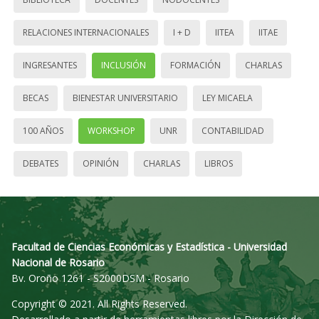
RELACIONES INTERNACIONALES
I + D
IITEA
IITAE
INGRESANTES
INCLUSIÓN
FORMACIÓN
CHARLAS
BECAS
BIENESTAR UNIVERSITARIO
LEY MICAELA
100 AÑOS
WORKSHOP
UNR
CONTABILIDAD
DEBATES
OPINIÓN
CHARLAS
LIBROS
Facultad de Ciencias Económicas y Estadística - Universidad
Nacional de Rosario
Bv. Oroño 1261 - S2000DSM - Rosario
Copyright © 2021. All Rights Reserved.