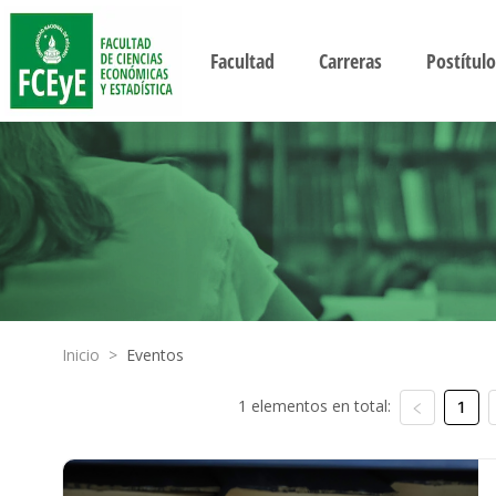
Facultad
Carreras
Postítulo
Inicio
>
Eventos
1 elementos en total:
1