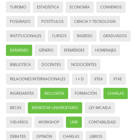
TURISMO
ESTADÍSTICA
ECONOMÍA
CONVENIOS
POSGRADO
POSTÍTULOS
CIENCIA Y TECNOLOGÍA
INSTITUCIONALES
CURSOS
INGRESO
GRADUADOS
EXÁMENES
GÉNERO
EFEMÉRIDES
HOMENAJES
BIBLIOTECA
DOCENTES
NODOCENTES
RELACIONES INTERNACIONALES
I + D
IITEA
IITAE
INGRESANTES
INCLUSIÓN
FORMACIÓN
CHARLAS
BECAS
BIENESTAR UNIVERSITARIO
LEY MICAELA
100 AÑOS
WORKSHOP
UNR
CONTABILIDAD
DEBATES
OPINIÓN
CHARLAS
LIBROS