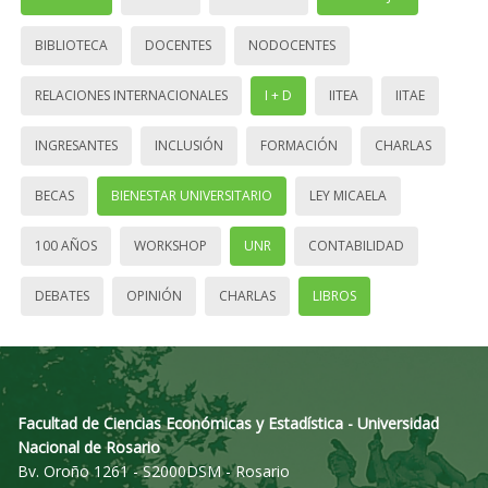
BIBLIOTECA
DOCENTES
NODOCENTES
RELACIONES INTERNACIONALES
I + D
IITEA
IITAE
INGRESANTES
INCLUSIÓN
FORMACIÓN
CHARLAS
BECAS
BIENESTAR UNIVERSITARIO
LEY MICAELA
100 AÑOS
WORKSHOP
UNR
CONTABILIDAD
DEBATES
OPINIÓN
CHARLAS
LIBROS
Facultad de Ciencias Económicas y Estadística - Universidad
Nacional de Rosario
Bv. Oroño 1261 - S2000DSM - Rosario