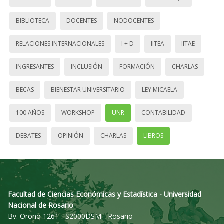
BIBLIOTECA
DOCENTES
NODOCENTES
RELACIONES INTERNACIONALES
I + D
IITEA
IITAE
INGRESANTES
INCLUSIÓN
FORMACIÓN
CHARLAS
BECAS
BIENESTAR UNIVERSITARIO
LEY MICAELA
100 AÑOS
WORKSHOP
UNR
CONTABILIDAD
DEBATES
OPINIÓN
CHARLAS
LIBROS
Facultad de Ciencias Económicas y Estadística - Universidad
Nacional de Rosario
Bv. Oroño 1261 - S2000DSM - Rosario