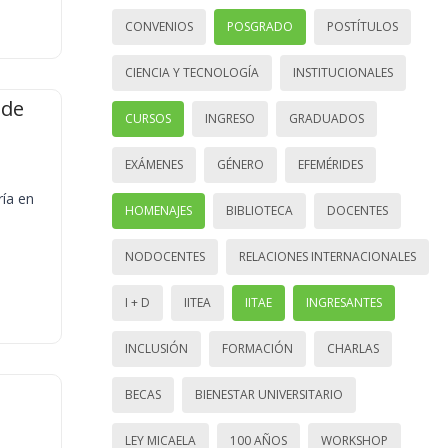
CONVENIOS
POSGRADO
POSTÍTULOS
CIENCIA Y TECNOLOGÍA
INSTITUCIONALES
 de
CURSOS
INGRESO
GRADUADOS
EXÁMENES
GÉNERO
EFEMÉRIDES
ría en
HOMENAJES
BIBLIOTECA
DOCENTES
NODOCENTES
RELACIONES INTERNACIONALES
I + D
IITEA
IITAE
INGRESANTES
INCLUSIÓN
FORMACIÓN
CHARLAS
BECAS
BIENESTAR UNIVERSITARIO
LEY MICAELA
100 AÑOS
WORKSHOP