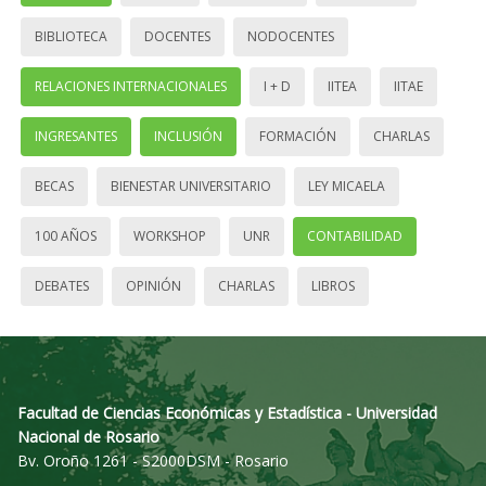
BIBLIOTECA
DOCENTES
NODOCENTES
RELACIONES INTERNACIONALES
I + D
IITEA
IITAE
INGRESANTES
INCLUSIÓN
FORMACIÓN
CHARLAS
BECAS
BIENESTAR UNIVERSITARIO
LEY MICAELA
100 AÑOS
WORKSHOP
UNR
CONTABILIDAD
DEBATES
OPINIÓN
CHARLAS
LIBROS
Facultad de Ciencias Económicas y Estadística - Universidad
Nacional de Rosario
Bv. Oroño 1261 - S2000DSM - Rosario