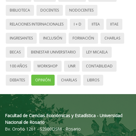
BIBLIOTECA
DOCENTES
NODOCENTES
RELACIONES INTERNACIONALES
I + D
IITEA
IITAE
INGRESANTES
INCLUSIÓN
FORMACIÓN
CHARLAS
BECAS
BIENESTAR UNIVERSITARIO
LEY MICAELA
100 AÑOS
WORKSHOP
UNR
CONTABILIDAD
DEBATES
OPINIÓN
CHARLAS
LIBROS
Facultad de Ciencias Económicas y Estadística - Universidad
Nacional de Rosario
Bv. Oroño 1261 - S2000DSM - Rosario