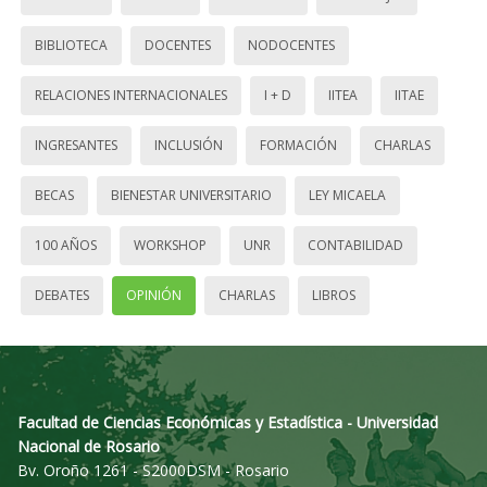
BIBLIOTECA
DOCENTES
NODOCENTES
RELACIONES INTERNACIONALES
I + D
IITEA
IITAE
INGRESANTES
INCLUSIÓN
FORMACIÓN
CHARLAS
BECAS
BIENESTAR UNIVERSITARIO
LEY MICAELA
100 AÑOS
WORKSHOP
UNR
CONTABILIDAD
DEBATES
OPINIÓN
CHARLAS
LIBROS
Facultad de Ciencias Económicas y Estadística - Universidad
Nacional de Rosario
Bv. Oroño 1261 - S2000DSM - Rosario