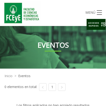
MENÚ
ACCESOS
RAPIDOS
EVENTOS
Inicio
>
Eventos
0 elementos en total:
1
Los filtros aplicados no han arrojado resultados