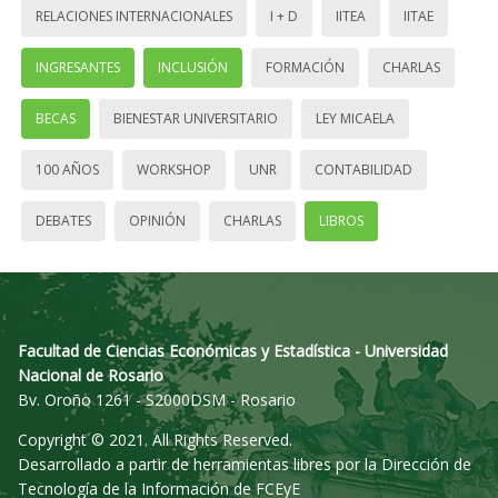
RELACIONES INTERNACIONALES
I + D
IITEA
IITAE
INGRESANTES
INCLUSIÓN
FORMACIÓN
CHARLAS
BECAS
BIENESTAR UNIVERSITARIO
LEY MICAELA
100 AÑOS
WORKSHOP
UNR
CONTABILIDAD
DEBATES
OPINIÓN
CHARLAS
LIBROS
Facultad de Ciencias Económicas y Estadística - Universidad
Nacional de Rosario
Bv. Oroño 1261 - S2000DSM - Rosario
Copyright © 2021. All Rights Reserved.
Desarrollado a partir de herramientas libres por la Dirección de
Tecnología de la Información de FCEyE