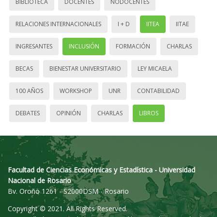
BIBLIOTECA
DOCENTES
NODOCENTES
RELACIONES INTERNACIONALES
I + D
IITEA
IITAE
INGRESANTES
INCLUSIÓN
FORMACIÓN
CHARLAS
BECAS
BIENESTAR UNIVERSITARIO
LEY MICAELA
100 AÑOS
WORKSHOP
UNR
CONTABILIDAD
DEBATES
OPINIÓN
CHARLAS
LIBROS
Facultad de Ciencias Económicas y Estadística - Universidad
Nacional de Rosario
Bv. Oroño 1261 - S2000DSM - Rosario
Copyright © 2021. All Rights Reserved.