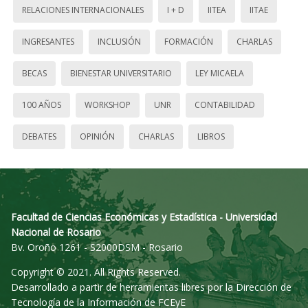
RELACIONES INTERNACIONALES
I + D
IITEA
IITAE
INGRESANTES
INCLUSIÓN
FORMACIÓN
CHARLAS
BECAS
BIENESTAR UNIVERSITARIO
LEY MICAELA
100 AÑOS
WORKSHOP
UNR
CONTABILIDAD
DEBATES
OPINIÓN
CHARLAS
LIBROS
Facultad de Ciencias Económicas y Estadística - Universidad
Nacional de Rosario
Bv. Oroño 1261 - S2000DSM - Rosario
Copyright © 2021. All Rights Reserved.
Desarrollado a partir de herramientas libres por la Dirección de
Tecnología de la Información de FCEyE