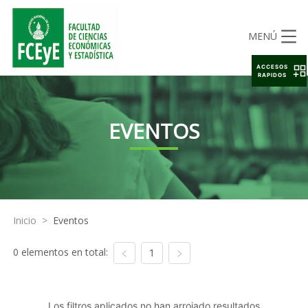
MENÚ
ACCESOS
RAPIDOS
EVENTOS
Inicio
>
Eventos
0 elementos en total:
1
Los filtros aplicados no han arrojado resultados