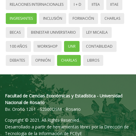
RELACIONES INTERNACIONALES
I + D
IITEA
IITAE
INGRESANTES
INCLUSIÓN
FORMACIÓN
CHARLAS
BECAS
BIENESTAR UNIVERSITARIO
LEY MICAELA
100 AÑOS
WORKSHOP
UNR
CONTABILIDAD
DEBATES
OPINIÓN
CHARLAS
LIBROS
Facultad de Ciencias Económicas y Estadística - Universidad
Nacional de Rosario
Bv. Oroño 1261 - S2000DSM - Rosario
Copyright © 2021. All Rights Reserved.
Desarrollado a partir de herramientas libres por la Dirección de
Tecnología de la Información de FCEyE