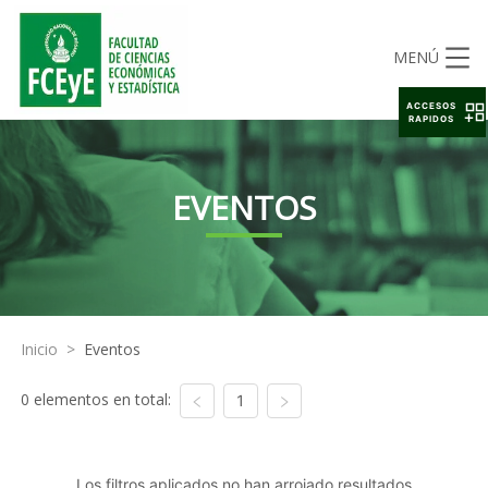
MENÚ
ACCESOS
RAPIDOS
EVENTOS
Inicio
>
Eventos
0 elementos en total:
1
Los filtros aplicados no han arrojado resultados