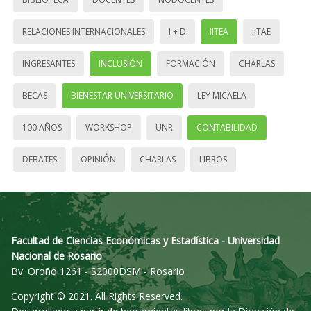
RELACIONES INTERNACIONALES
I + D
IITEA
IITAE
INGRESANTES
INCLUSIÓN
FORMACIÓN
CHARLAS
BECAS
BIENESTAR UNIVERSITARIO
LEY MICAELA
100 AÑOS
WORKSHOP
UNR
CONTABILIDAD
DEBATES
OPINIÓN
CHARLAS
LIBROS
Facultad de Ciencias Económicas y Estadística - Universidad
Nacional de Rosario
Bv. Oroño 1261 - S2000DSM - Rosario
Copyright © 2021. All Rights Reserved.