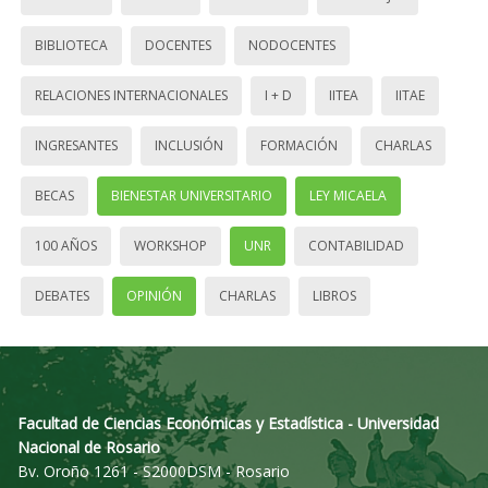
BIBLIOTECA
DOCENTES
NODOCENTES
RELACIONES INTERNACIONALES
I + D
IITEA
IITAE
INGRESANTES
INCLUSIÓN
FORMACIÓN
CHARLAS
BECAS
BIENESTAR UNIVERSITARIO
LEY MICAELA
100 AÑOS
WORKSHOP
UNR
CONTABILIDAD
DEBATES
OPINIÓN
CHARLAS
LIBROS
Facultad de Ciencias Económicas y Estadística - Universidad
Nacional de Rosario
Bv. Oroño 1261 - S2000DSM - Rosario