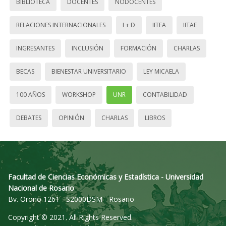
BIBLIOTECA
DOCENTES
NODOCENTES
RELACIONES INTERNACIONALES
I + D
IITEA
IITAE
INGRESANTES
INCLUSIÓN
FORMACIÓN
CHARLAS
BECAS
BIENESTAR UNIVERSITARIO
LEY MICAELA
100 AÑOS
WORKSHOP
UNR
CONTABILIDAD
DEBATES
OPINIÓN
CHARLAS
LIBROS
Facultad de Ciencias Económicas y Estadística - Universidad
Nacional de Rosario
Bv. Oroño 1261 - S2000DSM - Rosario
Copyright © 2021. All Rights Reserved.