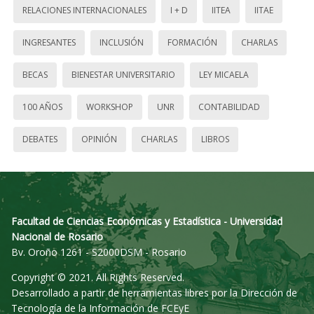
RELACIONES INTERNACIONALES
I + D
IITEA
IITAE
INGRESANTES
INCLUSIÓN
FORMACIÓN
CHARLAS
BECAS
BIENESTAR UNIVERSITARIO
LEY MICAELA
100 AÑOS
WORKSHOP
UNR
CONTABILIDAD
DEBATES
OPINIÓN
CHARLAS
LIBROS
Facultad de Ciencias Económicas y Estadística - Universidad
Nacional de Rosario
Bv. Oroño 1261 - S2000DSM - Rosario
Copyright © 2021. All Rights Reserved.
Desarrollado a partir de herramientas libres por la Dirección de
Tecnología de la Información de FCEyE