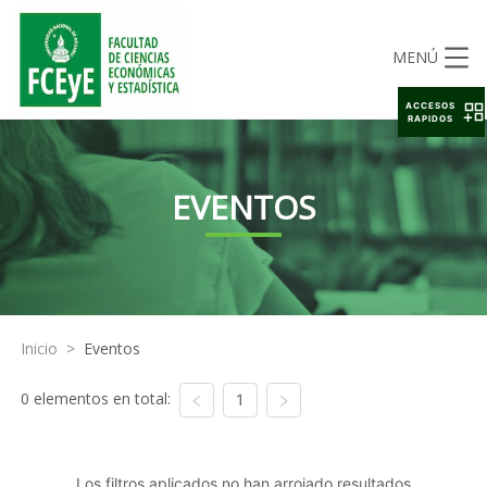
MENÚ
ACCESOS
RAPIDOS
EVENTOS
Inicio
>
Eventos
0 elementos en total:
1
Los filtros aplicados no han arrojado resultados