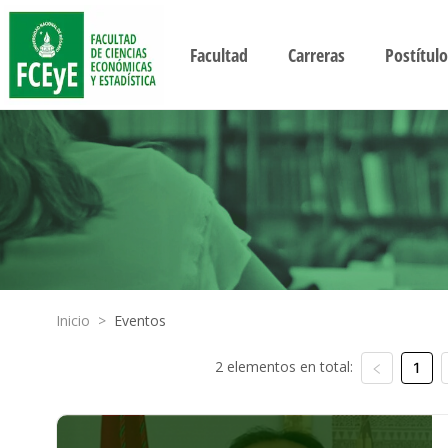
Facultad
Carreras
Postítulo
Inicio
>
Eventos
2 elementos en total:
1