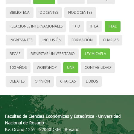
BIBLIOTECA
DOCENTES
NODOCENTES
RELACIONES INTERNACIONALES
I + D
IITEA
IITAE
INGRESANTES
INCLUSIÓN
FORMACIÓN
CHARLAS
BECAS
BIENESTAR UNIVERSITARIO
LEY MICAELA
100 AÑOS
WORKSHOP
UNR
CONTABILIDAD
DEBATES
OPINIÓN
CHARLAS
LIBROS
Facultad de Ciencias Económicas y Estadística - Universidad
Nacional de Rosario
Bv. Oroño 1261 - S2000DSM - Rosario