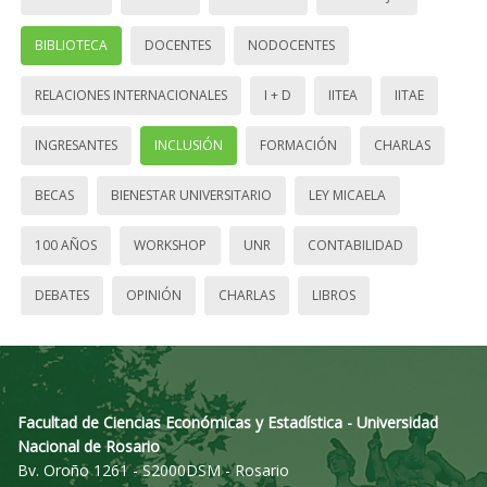
BIBLIOTECA
DOCENTES
NODOCENTES
RELACIONES INTERNACIONALES
I + D
IITEA
IITAE
INGRESANTES
INCLUSIÓN
FORMACIÓN
CHARLAS
BECAS
BIENESTAR UNIVERSITARIO
LEY MICAELA
100 AÑOS
WORKSHOP
UNR
CONTABILIDAD
DEBATES
OPINIÓN
CHARLAS
LIBROS
Facultad de Ciencias Económicas y Estadística - Universidad
Nacional de Rosario
Bv. Oroño 1261 - S2000DSM - Rosario