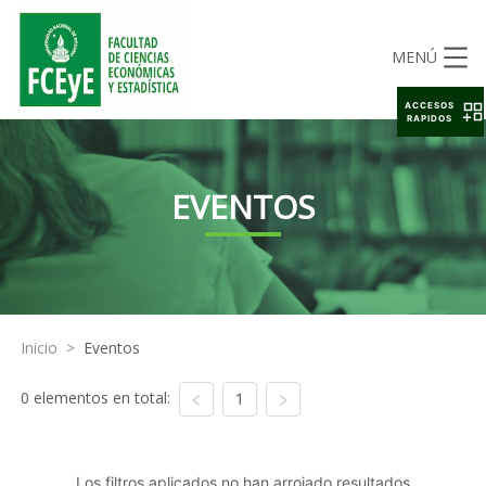
MENÚ
ACCESOS
RAPIDOS
EVENTOS
Inicio
>
Eventos
0 elementos en total:
1
Los filtros aplicados no han arrojado resultados