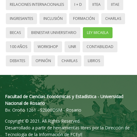
RELACIONES INTERNACIONALES
I + D
IITEA
IITAE
INGRESANTES
INCLUSIÓN
FORMACIÓN
CHARLAS
BECAS
BIENESTAR UNIVERSITARIO
LEY MICAELA
100 AÑOS
WORKSHOP
UNR
CONTABILIDAD
DEBATES
OPINIÓN
CHARLAS
LIBROS
Facultad de Ciencias Económicas y Estadística - Universidad
Nacional de Rosario
Bv. Oroño 1261 - S2000DSM - Rosario
Copyright © 2021. All Rights Reserved.
Desarrollado a partir de herramientas libres por la Dirección de
Tecnología de la Información de FCEyE