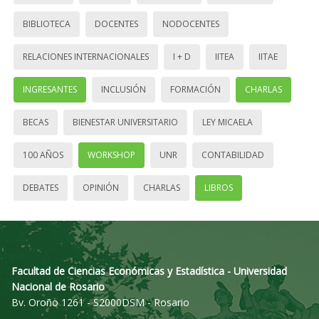
BIBLIOTECA
DOCENTES
NODOCENTES
RELACIONES INTERNACIONALES
I + D
IITEA
IITAE
INGRESANTES
INCLUSIÓN
FORMACIÓN
CHARLAS
BECAS
BIENESTAR UNIVERSITARIO
LEY MICAELA
100 AÑOS
WORKSHOP
UNR
CONTABILIDAD
DEBATES
OPINIÓN
CHARLAS
LIBROS
Facultad de Ciencias Económicas y Estadística - Universidad
Nacional de Rosario
Bv. Oroño 1261 - S2000DSM - Rosario