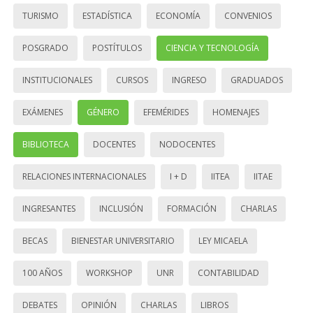
TURISMO
ESTADÍSTICA
ECONOMÍA
CONVENIOS
POSGRADO
POSTÍTULOS
CIENCIA Y TECNOLOGÍA
INSTITUCIONALES
CURSOS
INGRESO
GRADUADOS
EXÁMENES
GÉNERO
EFEMÉRIDES
HOMENAJES
BIBLIOTECA
DOCENTES
NODOCENTES
RELACIONES INTERNACIONALES
I + D
IITEA
IITAE
INGRESANTES
INCLUSIÓN
FORMACIÓN
CHARLAS
BECAS
BIENESTAR UNIVERSITARIO
LEY MICAELA
100 AÑOS
WORKSHOP
UNR
CONTABILIDAD
DEBATES
OPINIÓN
CHARLAS
LIBROS