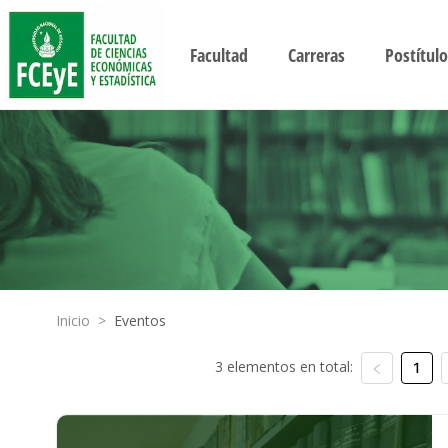
Facultad
Carreras
Postítulo
Inicio
>
Eventos
3 elementos en total:
1