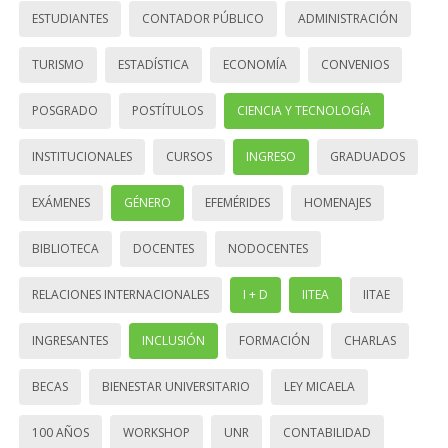
ESTUDIANTES
CONTADOR PÚBLICO
ADMINISTRACIÓN
TURISMO
ESTADÍSTICA
ECONOMÍA
CONVENIOS
POSGRADO
POSTÍTULOS
CIENCIA Y TECNOLOGÍA
INSTITUCIONALES
CURSOS
INGRESO
GRADUADOS
EXÁMENES
GÉNERO
EFEMÉRIDES
HOMENAJES
BIBLIOTECA
DOCENTES
NODOCENTES
RELACIONES INTERNACIONALES
I + D
IITEA
IITAE
INGRESANTES
INCLUSIÓN
FORMACIÓN
CHARLAS
BECAS
BIENESTAR UNIVERSITARIO
LEY MICAELA
100 AÑOS
WORKSHOP
UNR
CONTABILIDAD