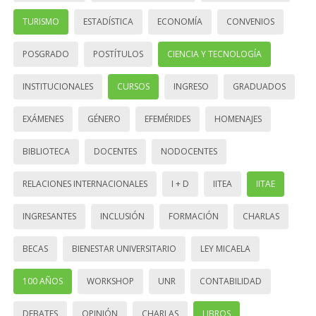
TURISMO
ESTADÍSTICA
ECONOMÍA
CONVENIOS
POSGRADO
POSTÍTULOS
CIENCIA Y TECNOLOGÍA
INSTITUCIONALES
CURSOS
INGRESO
GRADUADOS
EXÁMENES
GÉNERO
EFEMÉRIDES
HOMENAJES
BIBLIOTECA
DOCENTES
NODOCENTES
RELACIONES INTERNACIONALES
I + D
IITEA
IITAE
INGRESANTES
INCLUSIÓN
FORMACIÓN
CHARLAS
BECAS
BIENESTAR UNIVERSITARIO
LEY MICAELA
100 AÑOS
WORKSHOP
UNR
CONTABILIDAD
DEBATES
OPINIÓN
CHARLAS
LIBROS