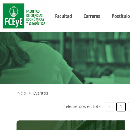
Facultad
Carreras
Postítulo
Inicio
>
Eventos
2 elementos en total:
1