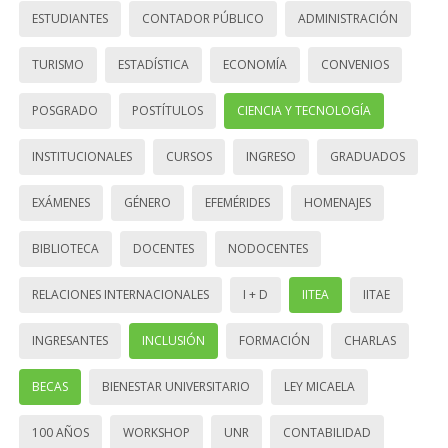
ESTUDIANTES
CONTADOR PÚBLICO
ADMINISTRACIÓN
TURISMO
ESTADÍSTICA
ECONOMÍA
CONVENIOS
POSGRADO
POSTÍTULOS
CIENCIA Y TECNOLOGÍA
INSTITUCIONALES
CURSOS
INGRESO
GRADUADOS
EXÁMENES
GÉNERO
EFEMÉRIDES
HOMENAJES
BIBLIOTECA
DOCENTES
NODOCENTES
RELACIONES INTERNACIONALES
I + D
IITEA
IITAE
INGRESANTES
INCLUSIÓN
FORMACIÓN
CHARLAS
BECAS
BIENESTAR UNIVERSITARIO
LEY MICAELA
100 AÑOS
WORKSHOP
UNR
CONTABILIDAD