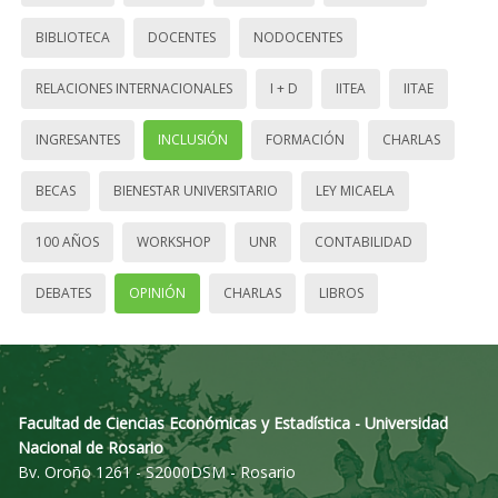
BIBLIOTECA
DOCENTES
NODOCENTES
RELACIONES INTERNACIONALES
I + D
IITEA
IITAE
INGRESANTES
INCLUSIÓN
FORMACIÓN
CHARLAS
BECAS
BIENESTAR UNIVERSITARIO
LEY MICAELA
100 AÑOS
WORKSHOP
UNR
CONTABILIDAD
DEBATES
OPINIÓN
CHARLAS
LIBROS
Facultad de Ciencias Económicas y Estadística - Universidad
Nacional de Rosario
Bv. Oroño 1261 - S2000DSM - Rosario