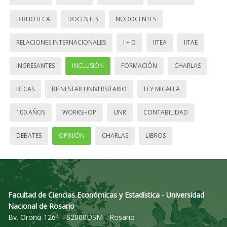
BIBLIOTECA
DOCENTES
NODOCENTES
RELACIONES INTERNACIONALES
I + D
IITEA
IITAE
INGRESANTES
INCLUSIÓN
FORMACIÓN
CHARLAS
BECAS
BIENESTAR UNIVERSITARIO
LEY MICAELA
100 AÑOS
WORKSHOP
UNR
CONTABILIDAD
DEBATES
OPINIÓN
CHARLAS
LIBROS
Facultad de Ciencias Económicas y Estadística - Universidad
Nacional de Rosario
Bv. Oroño 1261 - S2000DSM - Rosario