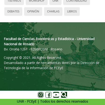
100 AÑOS
WORKSHOP
UNR
CONTABILIDAD
DEBATES
OPINIÓN
CHARLAS
LIBROS
Facultad de Ciencias Económicas y Estadística - Universidad
Nacional de Rosario
Bv. Oroño 1261 - S2000DSM - Rosario
Copyright © 2021. All Rights Reserved.
Desarrollado a partir de herramientas libres por la Dirección de
Tecnología de la Información de FCEyE
UNR - FCEyE | Todos los derechos reservados