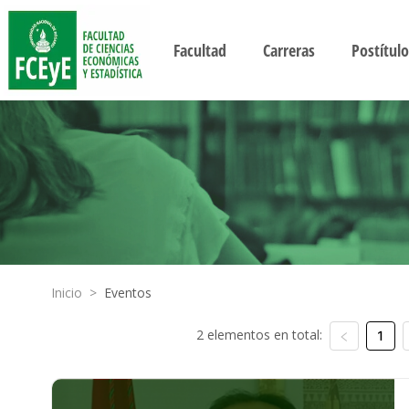
Facultad
Carreras
Postítulo
Inicio
>
Eventos
2 elementos en total:
1