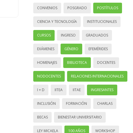
CONVENIOS
POSGRADO
POSTÍTULOS
CIENCIA Y TECNOLOGÍA
INSTITUCIONALES
CURSOS
INGRESO
GRADUADOS
EXÁMENES
GÉNERO
EFEMÉRIDES
HOMENAJES
BIBLIOTECA
DOCENTES
NODOCENTES
RELACIONES INTERNACIONALES
I + D
IITEA
IITAE
INGRESANTES
INCLUSIÓN
FORMACIÓN
CHARLAS
BECAS
BIENESTAR UNIVERSITARIO
LEY MICAELA
100 AÑOS
WORKSHOP