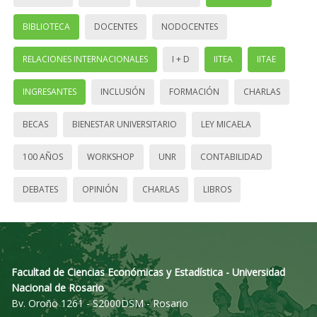
BIBLIOTECA
DOCENTES
NODOCENTES
RELACIONES INTERNACIONALES
I + D
IITEA
IITAE
INGRESANTES
INCLUSIÓN
FORMACIÓN
CHARLAS
BECAS
BIENESTAR UNIVERSITARIO
LEY MICAELA
100 AÑOS
WORKSHOP
UNR
CONTABILIDAD
DEBATES
OPINIÓN
CHARLAS
LIBROS
Facultad de Ciencias Económicas y Estadística - Universidad
Nacional de Rosario
Bv. Oroño 1261 - S2000DSM - Rosario