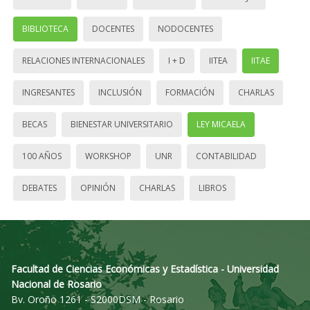
BIBLIOTECA
DOCENTES
NODOCENTES
RELACIONES INTERNACIONALES
I + D
IITEA
IITAE
INGRESANTES
INCLUSIÓN
FORMACIÓN
CHARLAS
BECAS
BIENESTAR UNIVERSITARIO
LEY MICAELA
100 AÑOS
WORKSHOP
UNR
CONTABILIDAD
DEBATES
OPINIÓN
CHARLAS
LIBROS
Facultad de Ciencias Económicas y Estadística - Universidad
Nacional de Rosario
Bv. Oroño 1261 - S2000DSM - Rosario