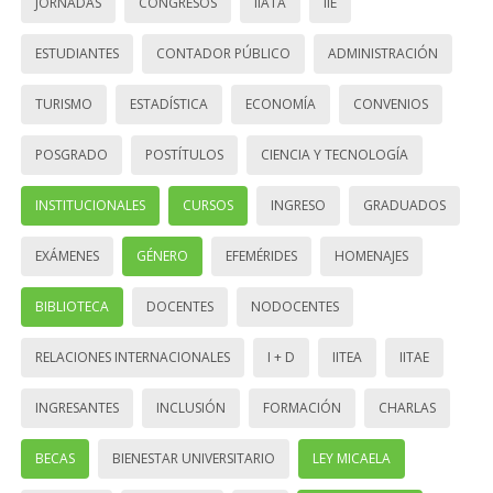
JORNADAS
CONGRESOS
IIATA
IIE
ESTUDIANTES
CONTADOR PÚBLICO
ADMINISTRACIÓN
TURISMO
ESTADÍSTICA
ECONOMÍA
CONVENIOS
POSGRADO
POSTÍTULOS
CIENCIA Y TECNOLOGÍA
INSTITUCIONALES
CURSOS
INGRESO
GRADUADOS
EXÁMENES
GÉNERO
EFEMÉRIDES
HOMENAJES
BIBLIOTECA
DOCENTES
NODOCENTES
RELACIONES INTERNACIONALES
I + D
IITEA
IITAE
INGRESANTES
INCLUSIÓN
FORMACIÓN
CHARLAS
BECAS
BIENESTAR UNIVERSITARIO
LEY MICAELA